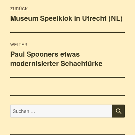
Beitragsnavigation
ZURÜCK
Museum Speelklok in Utrecht (NL)
Vorheriger
Beitrag:
WEITER
Paul Spooners etwas
Nächster
modernisierter Schachtürke
Beitrag:
SU
Suchen
nach: