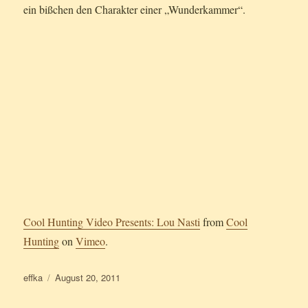
ein bißchen den Charakter einer „Wunderkammer“.
Cool Hunting Video Presents: Lou Nasti
from
Cool
Hunting
on
Vimeo
.
Autor
Veröffentlicht
effka
August 20, 2011
am