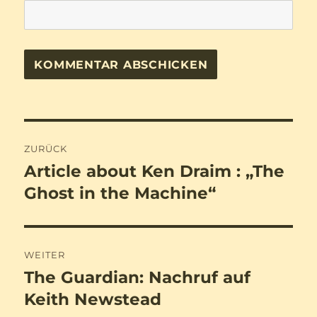
Beitragsnavigation
ZURÜCK
Article about Ken Draim : „The
Vorheriger
Beitrag:
Ghost in the Machine“
WEITER
The Guardian: Nachruf auf
Nächster
Beitrag:
Keith Newstead