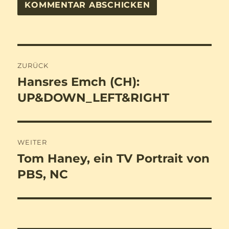
Beitragsnavigation
ZURÜCK
Hansres Emch (CH):
Vorheriger
Beitrag:
UP&DOWN_LEFT&RIGHT
WEITER
Tom Haney, ein TV Portrait von
Nächster
Beitrag:
PBS, NC