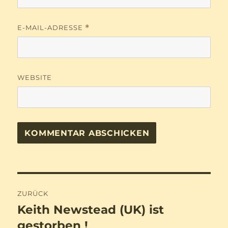
E-MAIL-ADRESSE
*
WEBSITE
Beitragsnavigation
ZURÜCK
Keith Newstead (UK) ist
Vorheriger
Beitrag:
gestorben !