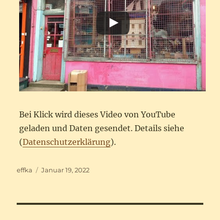
Bei Klick wird dieses Video von YouTube
geladen und Daten gesendet. Details siehe
(
Datenschutzerklärung
).
Autor
Veröffentlicht
effka
Januar 19, 2022
am