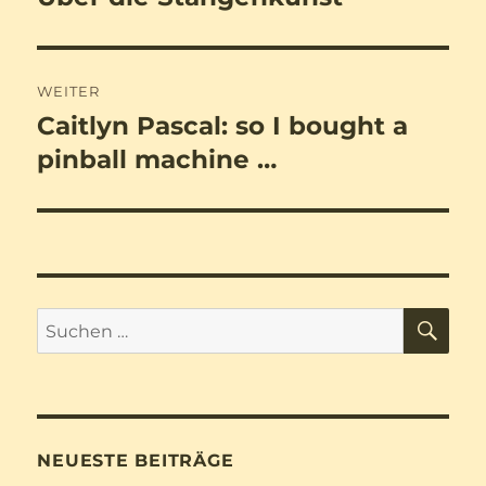
Beitrag:
WEITER
Caitlyn Pascal: so I bought a
Nächster
Beitrag:
pinball machine …
SU
Suchen
nach:
NEUESTE BEITRÄGE