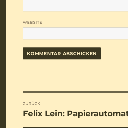
WEBSITE
Beitragsnavigation
ZURÜCK
Felix Lein: Papierautoma
Vorheriger
Beitrag: