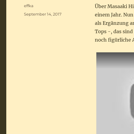
Autor
effka
Über Masaaki Hi
Veröffentlicht
September 14, 2017
einem Jahr. Nun 
am
als Ergänzung an
Tops -, das sin
noch figürliche