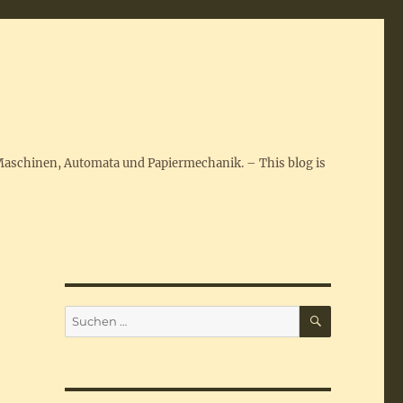
Maschinen, Automata und Papiermechanik. – This blog is
SUCHEN
Suchen
nach: