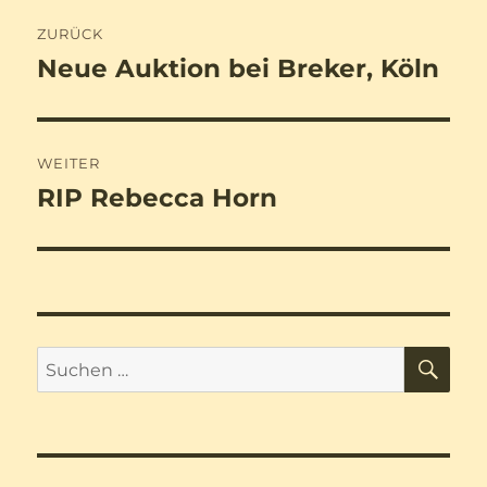
Beitragsnavigation
ZURÜCK
Neue Auktion bei Breker, Köln
Vorheriger
Beitrag:
WEITER
RIP Rebecca Horn
Nächster
Beitrag:
SU
Suchen
nach: