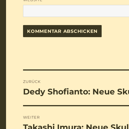
Beitragsnavigation
ZURÜCK
Dedy Shofianto: Neue Sk
Vorheriger
Beitrag:
WEITER
Takashi Imura: Neue Sku
Nächster