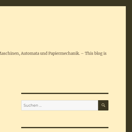
Maschinen, Automata und Papiermechanik. – This blog is
SUCHEN
Suchen
nach: