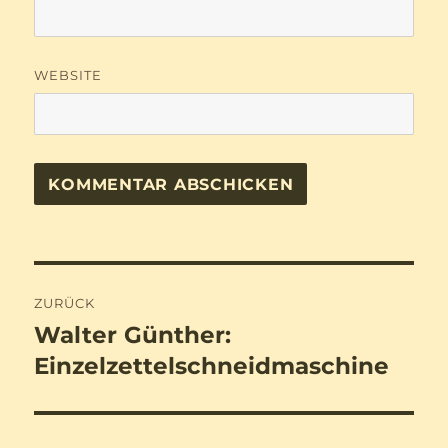
WEBSITE
Beitragsnavigation
ZURÜCK
Walter Günther:
Vorheriger
Beitrag:
Einzelzettelschneidmaschine