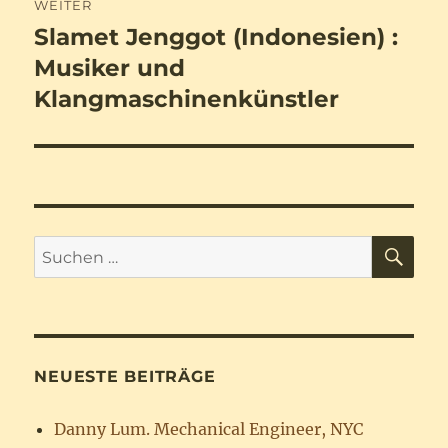
WEITER
Slamet Jenggot (Indonesien) :
Nächster
Beitrag:
Musiker und
Klangmaschinenkünstler
SU
Suchen
nach:
NEUESTE BEITRÄGE
Danny Lum. Mechanical Engineer, NYC