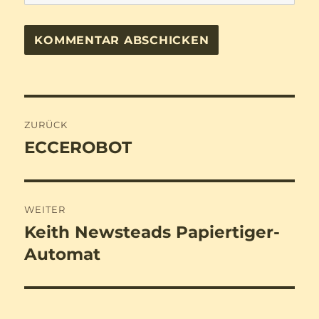
Beitragsnavigation
ZURÜCK
ECCEROBOT
Vorheriger
Beitrag:
WEITER
Keith Newsteads Papiertiger-
Nächster
Beitrag:
Automat