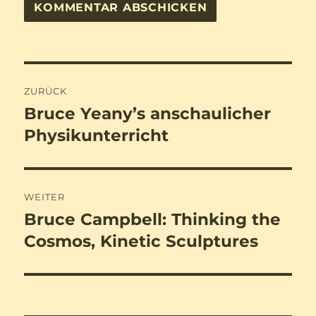
Beitragsnavigation
ZURÜCK
Bruce Yeany’s anschaulicher
Vorheriger
Beitrag:
Physikunterricht
WEITER
Bruce Campbell: Thinking the
Nächster
Beitrag:
Cosmos, Kinetic Sculptures