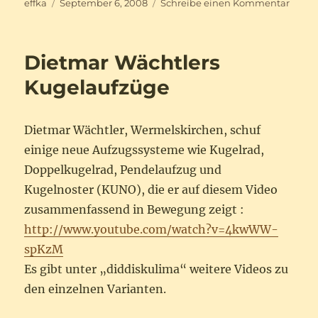
Autor
Veröffentlicht
zu
effka
September 6, 2008
Schreibe einen Kommentar
am
Philip
Lown
neues
Dietmar Wächtlers
Kurbe
Kugelaufzüge
Dietmar Wächtler, Wermelskirchen, schuf
einige neue Aufzugssysteme wie Kugelrad,
Doppelkugelrad, Pendelaufzug und
Kugelnoster (KUNO), die er auf diesem Video
zusammenfassend in Bewegung zeigt :
http://www.youtube.com/watch?v=4kwWW-
spKzM
Es gibt unter „diddiskulima“ weitere Videos zu
den einzelnen Varianten.