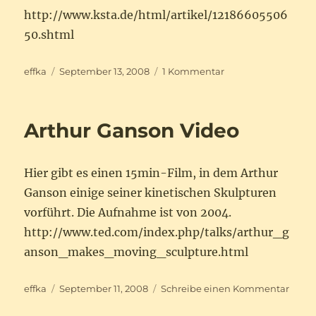
http://www.ksta.de/html/artikel/12186605506
50.shtml
Autor
Veröffentlicht
zu
effka
September 13, 2008
1 Kommentar
am
Kugelbahn
von
Manos
Arthur Ganson Video
Tsangaris
Hier gibt es einen 15min-Film, in dem Arthur
Ganson einige seiner kinetischen Skulpturen
vorführt. Die Aufnahme ist von 2004.
http://www.ted.com/index.php/talks/arthur_g
anson_makes_moving_sculpture.html
Autor
Veröffentlicht
zu
effka
September 11, 2008
Schreibe einen Kommentar
am
Arthu