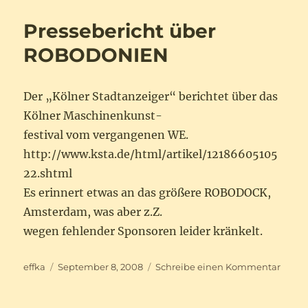
Gans
Video
Pressebericht über
ROBODONIEN
Der „Kölner Stadtanzeiger“ berichtet über das
Kölner Maschinenkunst-
festival vom vergangenen WE.
http://www.ksta.de/html/artikel/12186605105
22.shtml
Es erinnert etwas an das größere ROBODOCK,
Amsterdam, was aber z.Z.
wegen fehlender Sponsoren leider kränkelt.
Autor
Veröffentlicht
zu
effka
September 8, 2008
Schreibe einen Kommentar
am
Press
über