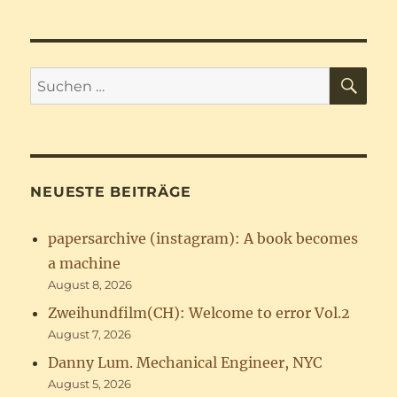
der
HERI
HSTE
GE
SEIT
Beiträge
SEIT
E
E
SU
Suchen
nach:
NEUESTE BEITRÄGE
papersarchive (instagram): A book becomes
a machine
August 8, 2026
Zweihundfilm(CH): Welcome to error Vol.2
August 7, 2026
Danny Lum. Mechanical Engineer, NYC
August 5, 2026