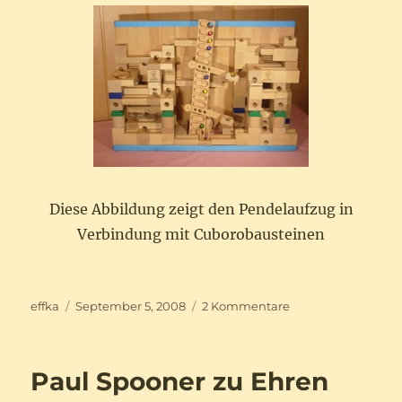
Diese Abbildung zeigt den Pendelaufzug in
Verbindung mit Cuborobausteinen
Autor
Veröffentlicht
zu
effka
September 5, 2008
2 Kommentare
am
Dietmar
Wächtlers
Kugelaufzüge
Paul Spooner zu Ehren