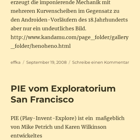
erzeugt die imponierende Mechanik mit
mehreren Kurvenscheiben im Gegensatz zu
den Androiden-Vorläufern des 18.Jahrhunderts
aber nur ein undeutliches Bild.
http://www.kandamu.com/page_folder/gallery
_folder/henoheno.html
Autor
Veröffentlicht
zu
effka
September 19, 2008
Schreibe einen Kommentar
am
Osa
Kand
zeic
PIE vom Exploratorium
Auto
San Francisco
PIE (Play-Invent-Explore) ist ein maßgeblich
von Mike Petrich und Karen Wilkinson
entwickeltes