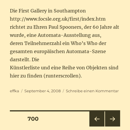
Die First Gallery in Southampton
http://www.focsle.org.uk/first/index.htm
richtet zu Ehren Paul Spooners, der 60 Jahre alt
wurde, eine Automata-Ausstellung aus,
deren Teilnehmerzahl ein Who’s Who der
gesamten europäischen Automata-Szene
darstellt. Die
Künstlerliste und eine Reihe von Objekten sind
hier zu finden (runterscrollen).
Autor
Veröffentlicht
zu
effka
September 4, 2008
Schreibe einen Kommentar
am
Paul
Spoon
zu
Ehre
Seitennummerierung
SEITE
700
VOR
NÄC