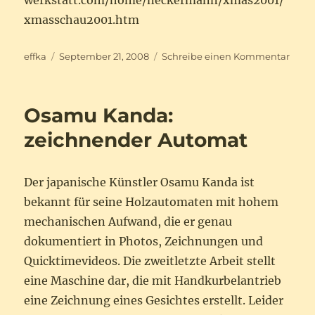
werkstatt.com/home/neckermann/xmas2001/
xmasschau2001.htm
Autor
Veröffentlicht
zu
effka
September 21, 2008
Schreibe einen Kommentar
am
Pfeif
in
Spie
Osamu Kanda:
zeichnender Automat
Der japanische Künstler Osamu Kanda ist
bekannt für seine Holzautomaten mit hohem
mechanischen Aufwand, die er genau
dokumentiert in Photos, Zeichnungen und
Quicktimevideos. Die zweitletzte Arbeit stellt
eine Maschine dar, die mit Handkurbelantrieb
eine Zeichnung eines Gesichtes erstellt. Leider