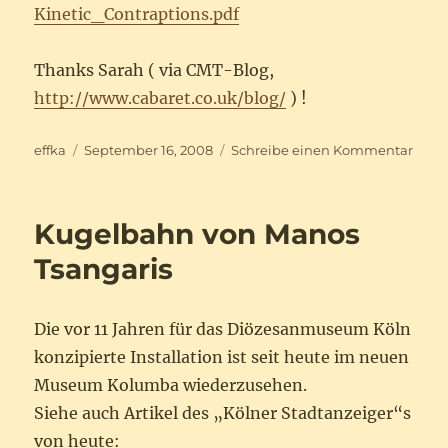
Kinetic_Contraptions.pdf
Thanks Sarah ( via CMT-Blog,
http://www.cabaret.co.uk/blog/
) !
Autor
Veröffentlicht
zu
effka
September 16, 2008
Schreibe einen Kommentar
am
PIE
vom
Expl
Kugelbahn von Manos
San
Franc
Tsangaris
Die vor 11 Jahren für das Diözesanmuseum Köln
konzipierte Installation ist seit heute im neuen
Museum Kolumba wiederzusehen.
Siehe auch Artikel des „Kölner Stadtanzeiger“s
von heute: