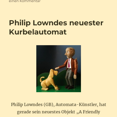
zu
am
einen Kommentar
Kinetica
Art
Fair
Philip Lowndes neuester
2009
/
Kurbelautomat
Kinetica
Kunst
Messe
2009
Philip Lowndes (GB), Automata-Künstler, hat
gerade sein neuestes Objekt „A Friendly