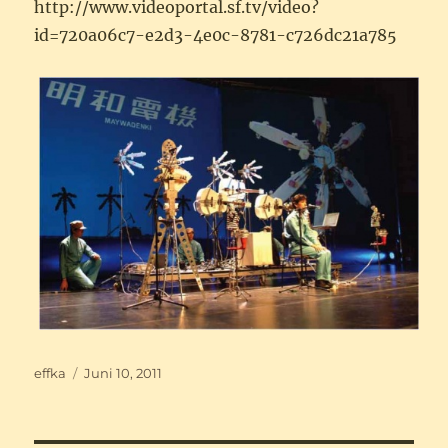
http://www.videoportal.sf.tv/video?
id=720a06c7-e2d3-4e0c-8781-c726dc21a785
Autor
Veröffentlicht
effka
Juni 10, 2011
am