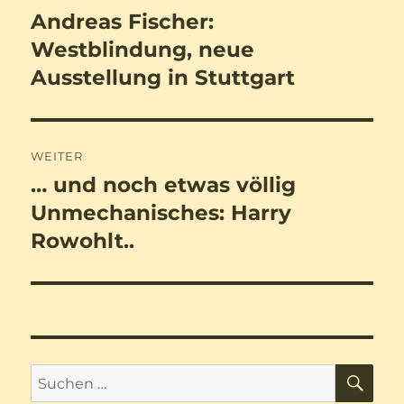
Andreas Fischer:
Vorheriger
Beitrag:
Westblindung, neue
Ausstellung in Stuttgart
WEITER
… und noch etwas völlig
Nächster
Beitrag:
Unmechanisches: Harry
Rowohlt..
SU
Suchen
nach: