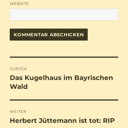
WEBSITE
Beitragsnavigation
ZURÜCK
Das Kugelhaus im Bayrischen
Vorheriger
Beitrag:
Wald
WEITER
Herbert Jüttemann ist tot: RIP
Nächster