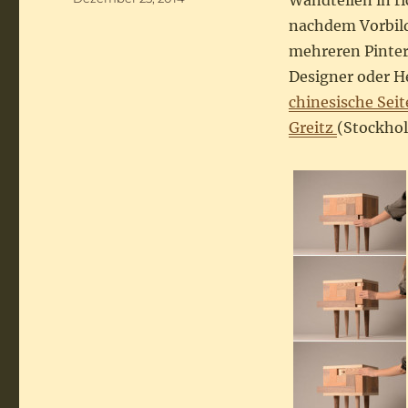
Wandteilen in r
am
nachdem Vorbild 
mehreren Pinter
Designer oder He
chinesische Seit
Greitz
(Stockhol