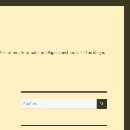
Maschinen, Automata und Papiermechanik. – This blog is
SUCHEN
Suchen
nach: