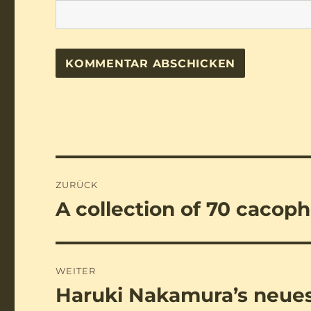
Beitragsnavigation
ZURÜCK
A collection of 70 cacoph
Vorheriger
Beitrag:
WEITER
Haruki Nakamura’s neue
Nächster