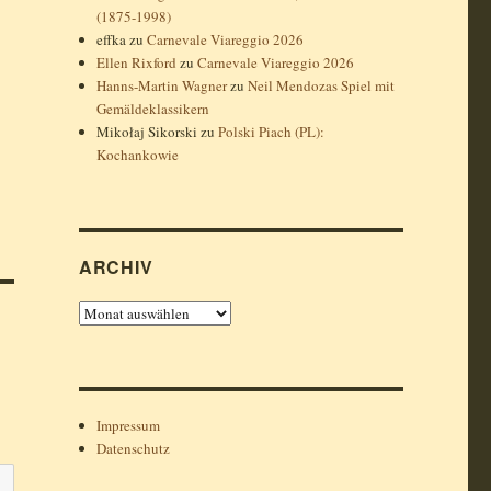
(1875-1998)
effka
zu
Carnevale Viareggio 2026
Ellen Rixford
zu
Carnevale Viareggio 2026
Hanns-Martin Wagner
zu
Neil Mendozas Spiel mit
Gemäldeklassikern
Mikołaj Sikorski
zu
Polski Piach (PL):
Kochankowie
ARCHIV
Archiv
Impressum
Datenschutz