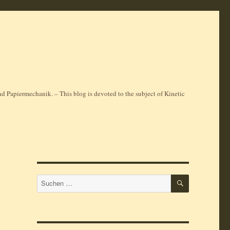
 Papiermechanik. – This blog is devoted to the subject of Kinetic
SUCHEN
Suchen
nach: