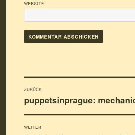
WEBSITE
Beitragsnavigation
ZURÜCK
puppetsinprague: mechanic
Vorheriger
Beitrag:
WEITER