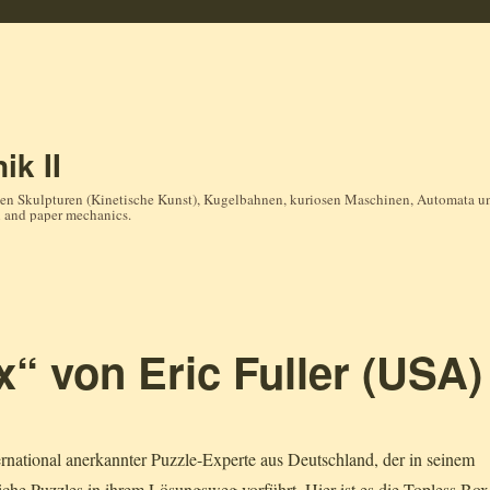
ik II
en Skulpturen (Kinetische Kunst), Kugelbahnen, kuriosen Maschinen, Automata und
n and paper mechanics.
“ von Eric Fuller (USA)
ternational anerkannter Puzzle-Experte aus Deutschland, der in seinem
che Puzzles in ihrem Lösungsweg vorführt. Hier ist es die Topless Box