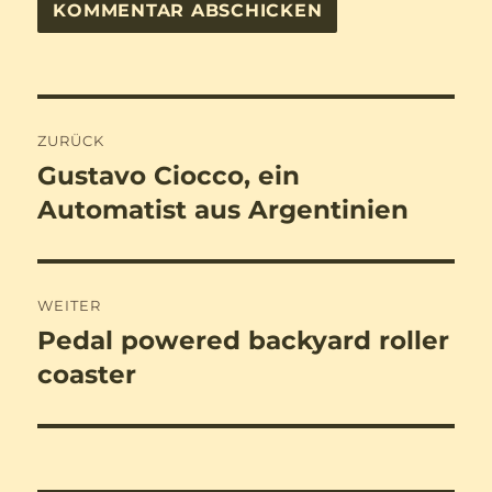
Beitragsnavigation
ZURÜCK
Gustavo Ciocco, ein
Vorheriger
Beitrag:
Automatist aus Argentinien
WEITER
Pedal powered backyard roller
Nächster
Beitrag:
coaster