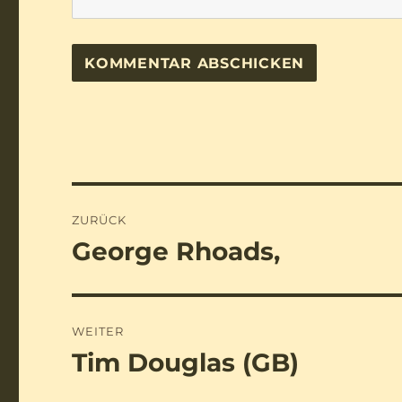
Beitragsnavigation
ZURÜCK
George Rhoads,
Vorheriger
Beitrag:
WEITER
Tim Douglas (GB)
Nächster
Beitrag: