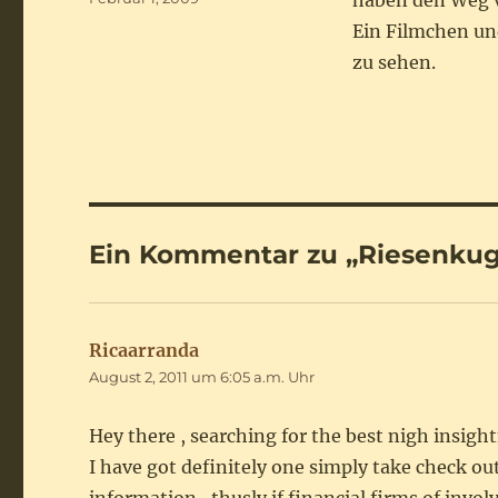
haben den Weg v
am
Ein Filmchen un
zu sehen.
Ein Kommentar zu „Riesenkug
Ricaarranda
sagt:
August 2, 2011 um 6:05 a.m. Uhr
Hey there , searching for the best nigh insight
I have got definitely one simply take check ou