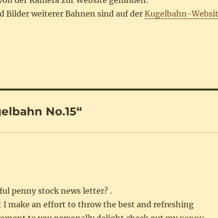
on der Kamera zur Website gefunden.
d Bilder weiterer Bahnen sind auf der
Kugelbahn-Websi
elbahn No.15“
ful penny stock news letter? .
t I make an effort to throw the best and refreshing