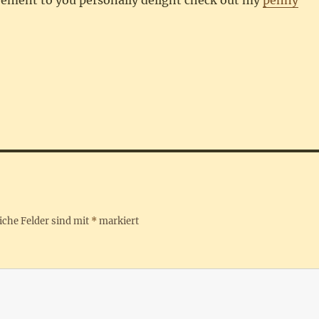
olvement to you personally delight check out my
penny
iche Felder sind mit
*
markiert