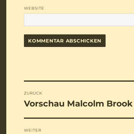
WEBSITE
Beitragsnavigation
ZURÜCK
Vorschau Malcolm Brook
Vorheriger
Beitrag:
WEITER