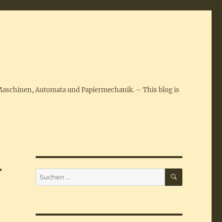
Maschinen, Automata und Papiermechanik. – This blog is
–
SUCHEN
Suchen
nach: