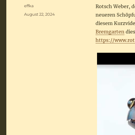
Autor
effka
Rotsch Weber, d
Veröffentlicht
August 22, 2024
neueren Schöpfu
am
diesem Kurzvide
Bremgarten
dies
https://www.ro