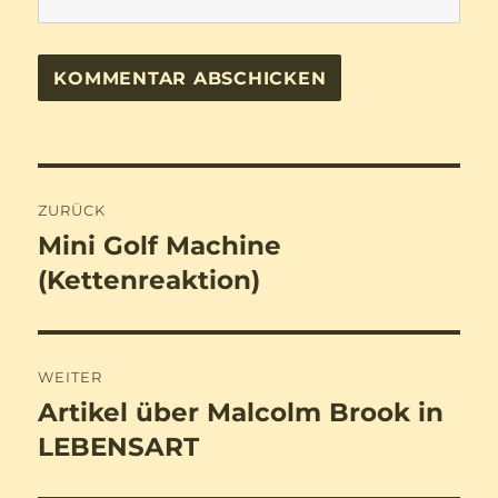
Beitragsnavigation
ZURÜCK
Mini Golf Machine
Vorheriger
Beitrag:
(Kettenreaktion)
WEITER
Artikel über Malcolm Brook in
Nächster
Beitrag:
LEBENSART