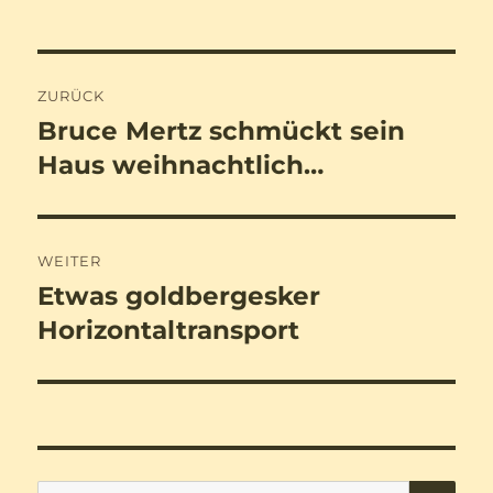
Beitragsnavigation
ZURÜCK
Bruce Mertz schmückt sein
Vorheriger
Beitrag:
Haus weihnachtlich…
WEITER
Etwas goldbergesker
Nächster
Beitrag:
Horizontaltransport
SU