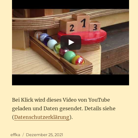
Bei Klick wird dieses Video von YouTube
geladen und Daten gesendet. Details siehe
(
Datenschutzerklärung
).
Autor
Veröffentlicht
effka
Dezember 25, 2021