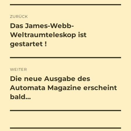
Beitragsnavigation
ZURÜCK
Das James-Webb-
Vorheriger
Beitrag:
Weltraumteleskop ist
gestartet !
WEITER
Die neue Ausgabe des
Nächster
Beitrag:
Automata Magazine erscheint
bald…