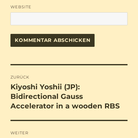
WEBSITE
Beitragsnavigation
ZURÜCK
Kiyoshi Yoshii (JP):
Vorheriger
Beitrag:
Bidirectional Gauss
Accelerator in a wooden RBS
WEITER