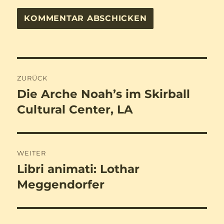
Beitragsnavigation
ZURÜCK
Die Arche Noah’s im Skirball
Vorheriger
Beitrag:
Cultural Center, LA
WEITER
Libri animati: Lothar
Nächster
Beitrag:
Meggendorfer