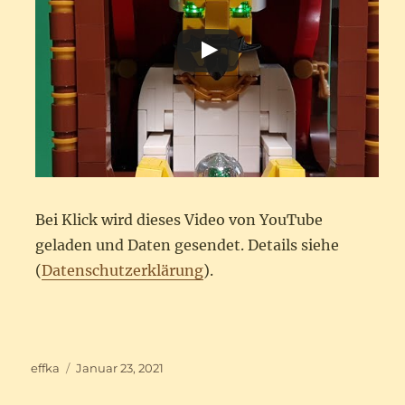
Bei Klick wird dieses Video von YouTube
geladen und Daten gesendet. Details siehe
(
Datenschutzerklärung
).
Autor
Veröffentlicht
effka
Januar 23, 2021
am