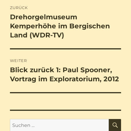
Beitragsnavigation
ZURÜCK
Drehorgelmuseum
Vorheriger
Beitrag:
Kemperhöhe im Bergischen
Land (WDR-TV)
WEITER
Blick zurück 1: Paul Spooner,
Nächster
Beitrag:
Vortrag im Exploratorium, 2012
SU
Suchen
nach: