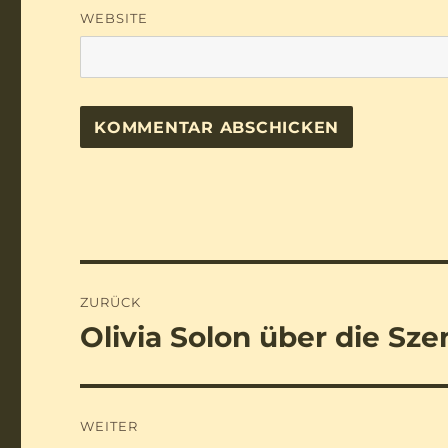
WEBSITE
Beitragsnavigation
ZURÜCK
Olivia Solon über die Sz
Vorheriger
Beitrag:
WEITER