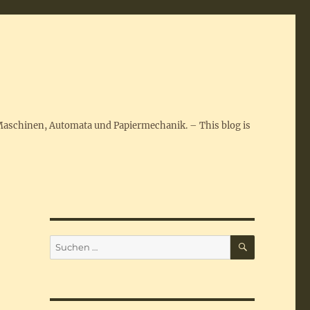
Maschinen, Automata und Papiermechanik. – This blog is
SUCHEN
Suchen
nach: