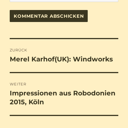
Beitragsnavigation
ZURÜCK
Merel Karhof(UK): Windworks
Vorheriger
Beitrag:
WEITER
Impressionen aus Robodonien
Nächster
Beitrag:
2015, Köln