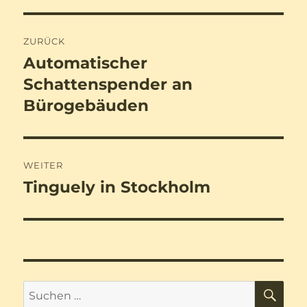
Beitragsnavigation
ZURÜCK
Automatischer
Vorheriger
Beitrag:
Schattenspender an
Bürogebäuden
WEITER
Tinguely in Stockholm
Nächster
Beitrag:
SU
Suchen