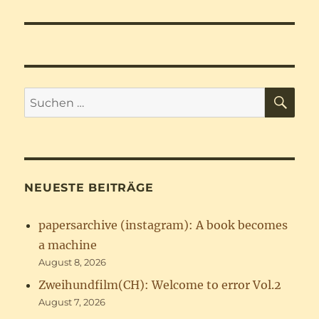
Beitrag:
SU
Suchen
nach:
NEUESTE BEITRÄGE
papersarchive (instagram): A book becomes
a machine
August 8, 2026
Zweihundfilm(CH): Welcome to error Vol.2
August 7, 2026