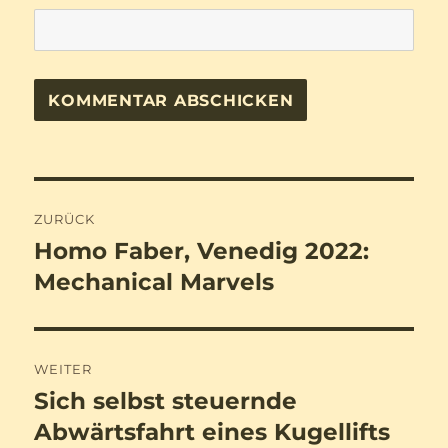
Beitragsnavigation
ZURÜCK
Homo Faber, Venedig 2022:
Vorheriger
Beitrag:
Mechanical Marvels
WEITER
Sich selbst steuernde
Nächster
Beitrag:
Abwärtsfahrt eines Kugellifts