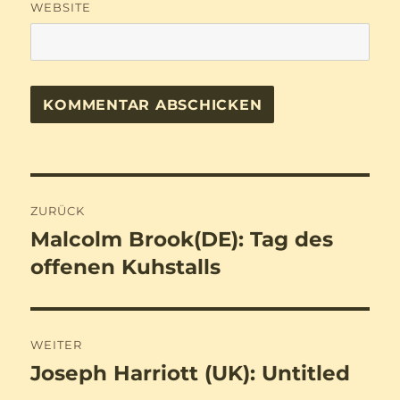
WEBSITE
Beitragsnavigation
ZURÜCK
Malcolm Brook(DE): Tag des
Vorheriger
Beitrag:
offenen Kuhstalls
WEITER
Joseph Harriott (UK): Untitled
Nächster
Beitrag: