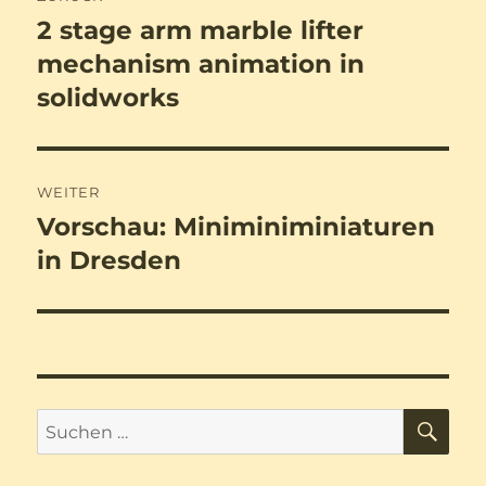
2 stage arm marble lifter
Vorheriger
Beitrag:
mechanism animation in
solidworks
WEITER
Vorschau: Miniminiminiaturen
Nächster
Beitrag:
in Dresden
SU
Suchen
nach: