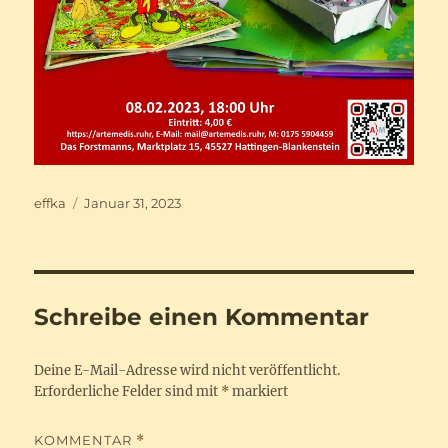
Autor
Veröffentlicht
effka
Januar 31, 2023
am
Schreibe einen Kommentar
Deine E-Mail-Adresse wird nicht veröffentlicht.
Erforderliche Felder sind mit
*
markiert
KOMMENTAR
*