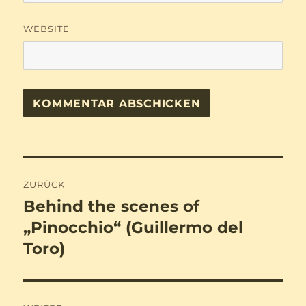
WEBSITE
Beitragsnavigation
ZURÜCK
Behind the scenes of
Vorheriger
Beitrag:
„Pinocchio“ (Guillermo del
Toro)