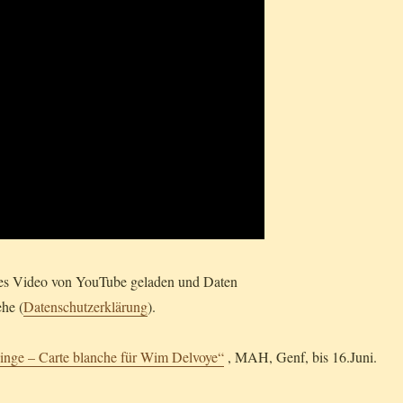
ses Video von YouTube geladen und Daten
ehe (
Datenschutzerklärung
).
inge – Carte blanche für Wim Delvoye“
, MAH, Genf, bis 16.Juni.