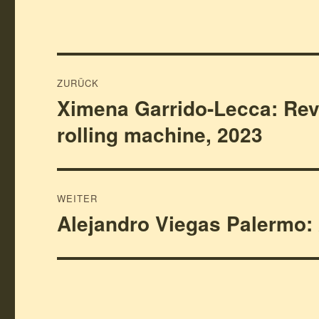
Beitragsnavigation
ZURÜCK
Ximena Garrido-Lecca: Rev
Vorheriger
Beitrag:
rolling machine, 2023
WEITER
Alejandro Viegas Palermo:
Nächster
Beitrag: