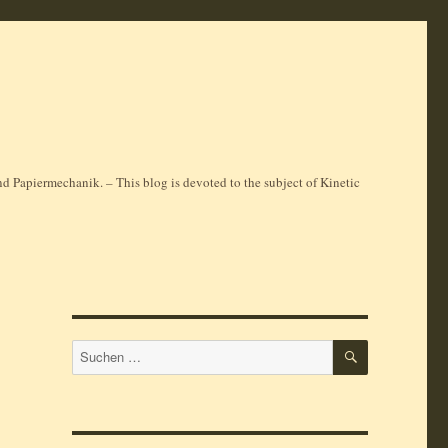
 Papiermechanik. – This blog is devoted to the subject of Kinetic
SUCHEN
Suchen
nach: