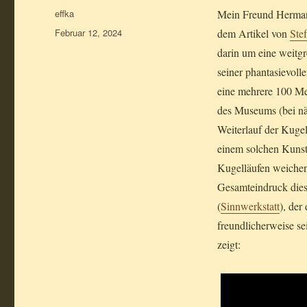
Autor
effka
Mein Freund Hermann
Veröffentlicht
Februar 12, 2024
dem Artikel von
Ste
am
darin um eine weitg
seiner phantasievol
eine mehrere 100 Met
des Museums (bei nä
Weiterlauf der Kuge
einem solchen Kunst
Kugelläufen weichen
Gesamteindruck die
(
Sinnwerkstatt
), de
freundlicherweise se
zeigt: