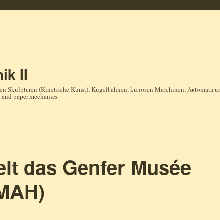
ik II
en Skulpturen (Kinetische Kunst), Kugelbahnen, kuriosen Maschinen, Automata und
n and paper mechanics.
elt das Genfer Musée
(MAH)