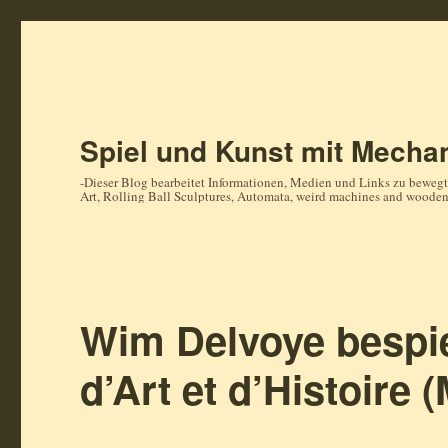
Spiel und Kunst mit Mechan
-Dieser Blog bearbeitet Informationen, Medien und Links zu bewegt
Art, Rolling Ball Sculptures, Automata, weird machines and woode
Wim Delvoye bespi
d’Art et d’Histoire 