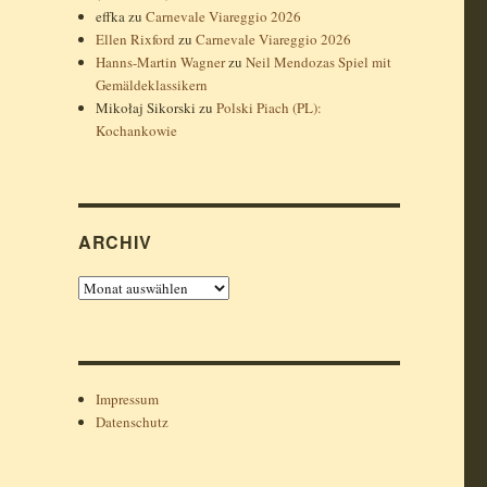
effka
zu
Carnevale Viareggio 2026
Ellen Rixford
zu
Carnevale Viareggio 2026
Hanns-Martin Wagner
zu
Neil Mendozas Spiel mit
Gemäldeklassikern
Mikołaj Sikorski
zu
Polski Piach (PL):
Kochankowie
ARCHIV
Archiv
Impressum
Datenschutz