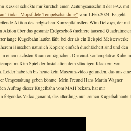
 Kessler schickte mir kürzlich einen Zeitungsausschnitt der FAZ mit
fan Trinks „Mopsfidele Tempelschändung“
vom 1.Feb.2024. Es geht
reifende Aktion des belgischen Konzeptkünstlers Wim Delvoye, der mit
len Aktion über das gesamte Erdgeschoß (mehrere tausend Quadratmete
er lange Kugelbahn laufen läßt, bei der als ein Beispiel Meisterwerke
herem Hinsehen natürlich Kopien) einfach durchlöchert sind und den
l in einen nächsten Raum ermöglichen. Die einst kontemplative Ruhe in
tempel muß im Spiel der Installation dem ständigen Klackern von
. Leider habe ich bis heute kein Museumsvideo gefunden, das uns ein
ser Umgestaltung geben könnte. Mein Freund Hans Martin Wagner
r den Auftrag dieser Kugelbahn vom MAH bekam, hat mir
in folgendes Video genannt, das allerdings nur seinen Kugelbahnanteil