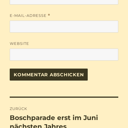
E-MAIL-ADRESSE
*
WEBSITE
Beitragsnavigation
ZURÜCK
Boschparade erst im Juni
Vorheriger
Beitrag:
nächsten Jahres