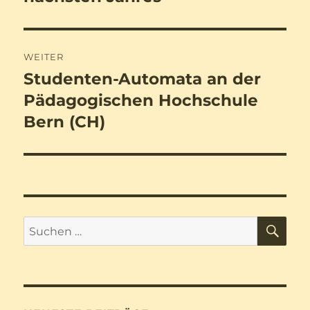
WEITER
Studenten-Automata an der
Nächster
Beitrag:
Pädagogischen Hochschule
Bern (CH)
SU
Suchen
nach: