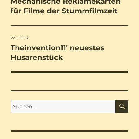
Mechanische Reklamekarten
Vorheriger
Beitrag:
für Filme der Stummfilmzeit
WEITER
Theinvention11′ neuestes
Nächster
Beitrag:
Husarenstück
SU
Suchen
nach: