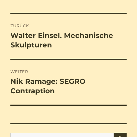
Beitragsnavigation
ZURÜCK
Walter Einsel. Mechanische
Vorheriger
Beitrag:
Skulpturen
WEITER
Nik Ramage: SEGRO
Nächster
Beitrag:
Contraption
SU
Suchen