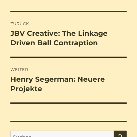
Beitragsnavigation
ZURÜCK
JBV Creative: The Linkage
Vorheriger
Beitrag:
Driven Ball Contraption
WEITER
Henry Segerman: Neuere
Nächster
Beitrag:
Projekte
SU
Suchen