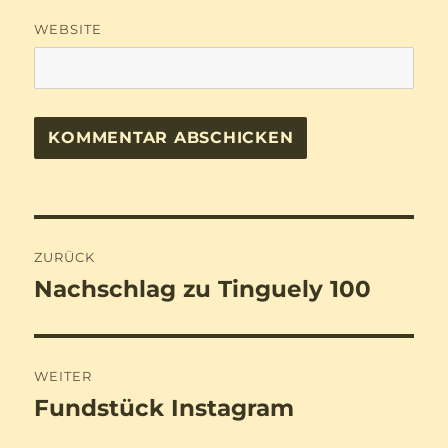
WEBSITE
Beitragsnavigation
ZURÜCK
Nachschlag zu Tinguely 100
Vorheriger
Beitrag:
WEITER
Fundstück Instagram
Nächster
Beitrag: