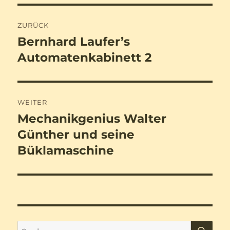
Beitragsnavigation
ZURÜCK
Bernhard Laufer’s
Vorheriger
Beitrag:
Automatenkabinett 2
WEITER
Mechanikgenius Walter
Nächster
Beitrag:
Günther und seine
Büklamaschine
SU
Suchen