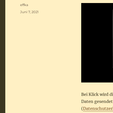
Autor
effka
Veröffentlicht
Juni 7, 2021
am
Bei Klick wird 
Daten gesendet.
(
Datenschutzer