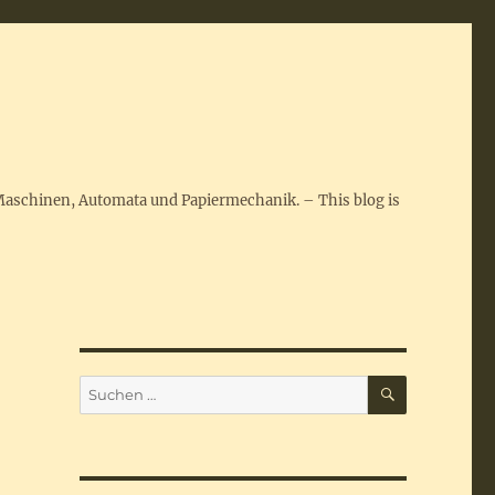
Maschinen, Automata und Papiermechanik. – This blog is
SUCHEN
Suchen
nach: