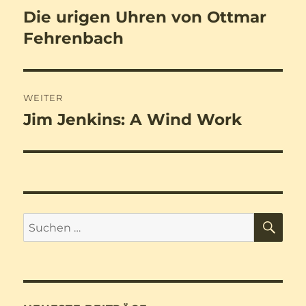
Die urigen Uhren von Ottmar
Vorheriger
Beitrag:
Fehrenbach
WEITER
Jim Jenkins: A Wind Work
Nächster
Beitrag:
SU
Suchen
nach: