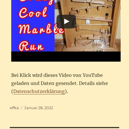
Bei Klick wird dieses Video von YouTube
geladen und Daten gesendet. Details siehe
(
Datenschutzerklärung
).
Autor
Veröffentlicht
effka
Januar 28, 2022
am