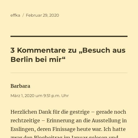
Autor
Veröffentlicht
effka
Februar 29, 2020
am
3 Kommentare zu „Besuch aus
Berlin bei mir“
Barbara
sagt:
März 1, 2020 um 9:51 p.m. Uhr
Herzlichen Dank für die gestrige – gerade noch
rechtzeitige – Erinnerung an die Ausstellung in
Esslingen, deren Finissage heute war. Ich hatte
zwar den Blogbeitrag im Januar gelesen und