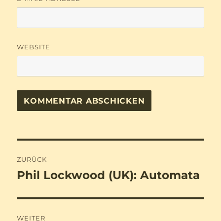
WEBSITE
Beitragsnavigation
ZURÜCK
Phil Lockwood (UK): Automata
Vorheriger
Beitrag:
WEITER