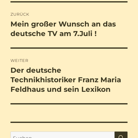
Beitragsnavigation
ZURÜCK
Mein großer Wunsch an das
Vorheriger
Beitrag:
deutsche TV am 7.Juli !
WEITER
Der deutsche
Nächster
Beitrag:
Technikhistoriker Franz Maria
Feldhaus und sein Lexikon
SU
Suchen