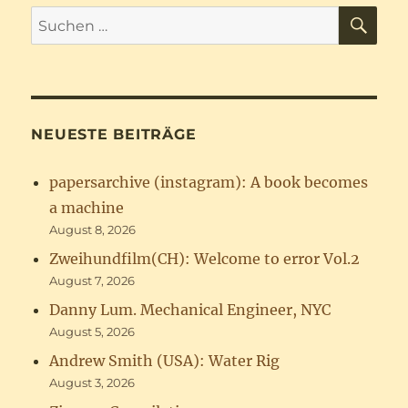
SU
Suchen
nach:
NEUESTE BEITRÄGE
papersarchive (instagram): A book becomes
a machine
August 8, 2026
Zweihundfilm(CH): Welcome to error Vol.2
August 7, 2026
Danny Lum. Mechanical Engineer, NYC
August 5, 2026
Andrew Smith (USA): Water Rig
August 3, 2026