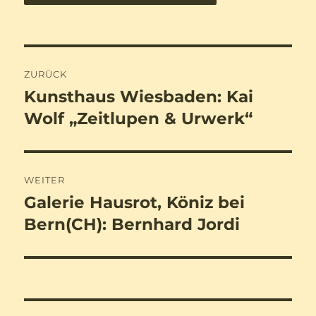
Beitragsnavigation
ZURÜCK
Kunsthaus Wiesbaden: Kai
Vorheriger
Beitrag:
Wolf „Zeitlupen & Urwerk“
WEITER
Galerie Hausrot, Köniz bei
Nächster
Beitrag:
Bern(CH): Bernhard Jordi