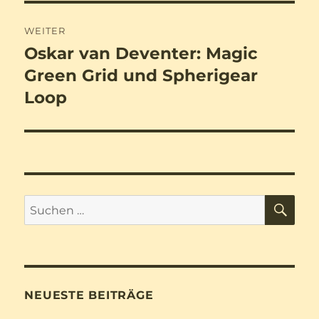
WEITER
Oskar van Deventer: Magic
Nächster
Beitrag:
Green Grid und Spherigear
Loop
SU
Suchen
nach:
NEUESTE BEITRÄGE