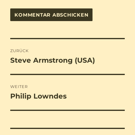
Beitragsnavigation
ZURÜCK
Steve Armstrong (USA)
Vorheriger
Beitrag:
WEITER
Philip Lowndes
Nächster
Beitrag: