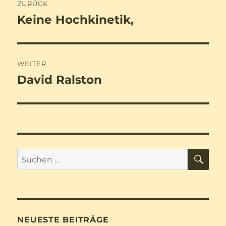
ZURÜCK
Keine Hochkinetik,
Vorheriger
Beitrag:
WEITER
David Ralston
Nächster
Beitrag:
SU
Suchen
nach:
NEUESTE BEITRÄGE