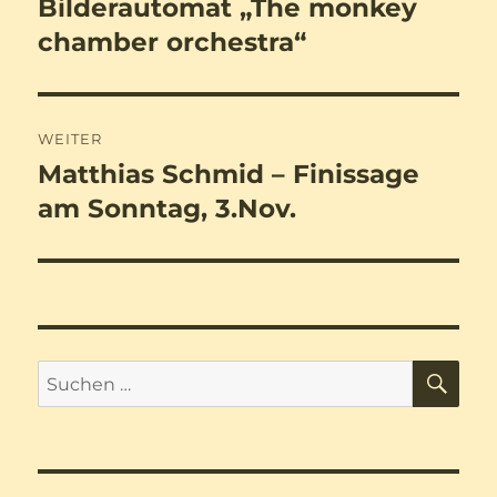
Bilderautomat „The monkey
Vorheriger
Beitrag:
chamber orchestra“
WEITER
Matthias Schmid – Finissage
Nächster
Beitrag:
am Sonntag, 3.Nov.
SU
Suchen
nach: