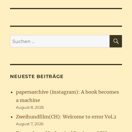
SU
Suchen
nach:
NEUESTE BEITRÄGE
papersarchive (instagram): A book becomes
a machine
August 8, 2026
Zweihundfilm(CH): Welcome to error Vol.2
August 7, 2026