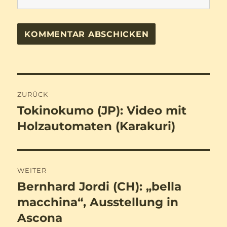
Beitragsnavigation
ZURÜCK
Tokinokumo (JP): Video mit
Vorheriger
Beitrag:
Holzautomaten (Karakuri)
WEITER
Bernhard Jordi (CH): „bella
Nächster
Beitrag:
macchina“, Ausstellung in
Ascona